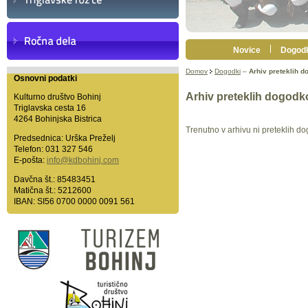
Novice
Dogodk
Domov
Dogodki
–
Arhiv preteklih 
Osnovni podatki
Arhiv preteklih dogodk
Kulturno društvo Bohinj
Triglavska cesta 16
4264 Bohinjska Bistrica
Trenutno v arhivu ni preteklih d
Predsednica: Urška Preželj
Telefon: 031 327 546
E-pošta:
info@kdbohinj.com
Davčna št.: 85483451
Matična št.: 5212600
IBAN: SI56 0700 0000 0091 561