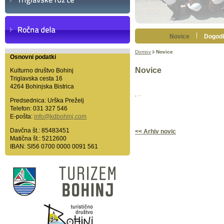
Novice
Dogodk
Domov
Novice
Osnovni podatki
Novice
Kulturno društvo Bohinj
Triglavska cesta 16
4264 Bohinjska Bistrica
, ..
Predsednica: Urška Preželj
Telefon: 031 327 546
E-pošta:
info@kdbohinj.com
Davčna št.: 85483451
<< Arhiv novic
Matična št.: 5212600
IBAN: SI56 0700 0000 0091 561